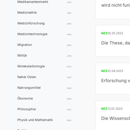
Medikamentenmarkt
(231)
wird nicht fu
Medizinethik
(391)
Medizinforschung
(345)
NZZ
05.05.2023
Medizintechnologie
(164)
Die These, da
Migration
(320)
Militär
(276)
Molekularbiologie
(253)
NZZ
22.04.2023
Naher Osten
(337)
Erforschung v
Nahrungsmittel
(345)
Ökonomie
(200)
NZZ
13.01.2023
Philosophie
(321)
Die Wissensch
Physik und Mathematik
(362)