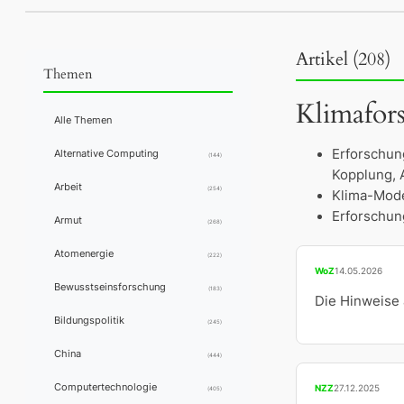
Artikel (208)
Themen
Klimafor
Alle Themen
Erforschun
Alternative Computing
(144)
Kopplung, A
Arbeit
(254)
Klima-Mode
Erforschung
Armut
(268)
Atomenergie
(222)
WoZ
14.05.2026
Bewusstseinsforschung
(183)
Die Hinweise
Bildungspolitik
(245)
China
(444)
Computertechnologie
NZZ
27.12.2025
(405)