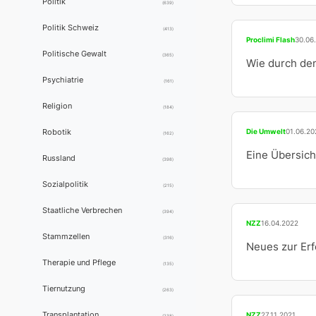
Politik
(639)
Politik Schweiz
(413)
Proclimi Flash
30.06
Politische Gewalt
(365)
Wie durch den
Psychiatrie
(161)
Religion
(184)
Die Umwelt
01.06.20
Robotik
(162)
Eine Übersic
Russland
(398)
Sozialpolitik
(215)
Staatliche Verbrechen
(394)
NZZ
16.04.2022
Stammzellen
(316)
Neues zur Erf
Therapie und Pflege
(135)
Tiernutzung
(263)
NZZ
27.11.2021
Transplantation
(238)