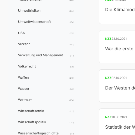
Die Klimamode
Umweltrisiken
(344)
Umweltwissenschaft
(154)
USA
(375)
NZZ
23.10.2021
Verkehr
(193)
War die erste
Verwaltung und Management
(147)
Völkerrecht
(170)
Waffen
NZZ
02.10.2021
(245)
Der Westen de
Wasser
(149)
Weltraum
(256)
Wirtschaftsethik
(227)
NZZ
10.08.2021
Wirtschaftspolitik
(287)
Statistik der
Wissenschaftsgeschichte
(127)