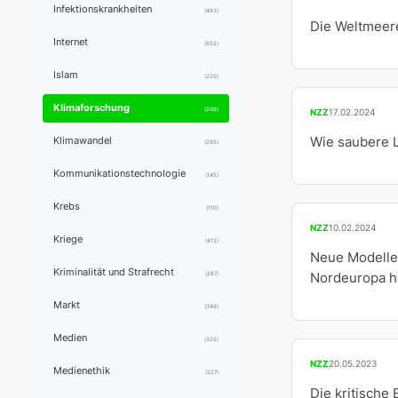
Infektionskrankheiten
(483)
Die Weltmeere
Internet
(552)
Islam
(220)
Klimaforschung
(208)
NZZ
17.02.2024
Wie saubere L
Klimawandel
(295)
Kommunikationstechnologie
(145)
Krebs
(110)
NZZ
10.02.2024
Kriege
(412)
Neue Modelle 
Kriminalität und Strafrecht
(287)
Nordeuropa hä
Markt
(349)
Medien
(325)
NZZ
20.05.2023
Medienethik
(227)
Die kritische