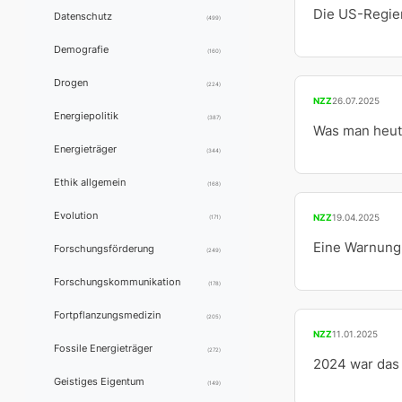
Die US-Regier
Datenschutz
(499)
Demografie
(160)
Drogen
(224)
NZZ
26.07.2025
Energiepolitik
(387)
Was man heute
Energieträger
(344)
Ethik allgemein
(168)
Evolution
NZZ
19.04.2025
(171)
Eine Warnung 
Forschungsförderung
(249)
Forschungskommunikation
(178)
Fortpflanzungsmedizin
(205)
NZZ
11.01.2025
Fossile Energieträger
(272)
2024 war das
Geistiges Eigentum
(149)