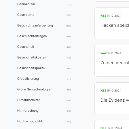
Genmedizin
(317)
Geschichte
NZZ
14.12.2024
(387)
Hecken speich
Geschichtsaufarbeitung
(289)
Geschlechterfragen
(354)
Gesundheit
(148)
WoZ
07.11.2024
Gesundheitskosten
(173)
Zu den neuro
Gesundheitspolitik
(185)
Globalisierung
(211)
Grüne Gentechnologie
(183)
NZZ
19.10.2024
Die Evidenz v
Hirnabnormität
(214)
Hirnforschung
(313)
Hochschulpolitik
(312)
NZZ
05.03.2024